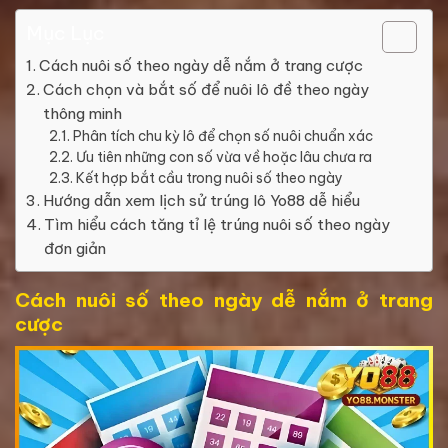
Mục Lục
Cách nuôi số theo ngày dễ nắm ở trang cược
Cách chọn và bắt số để nuôi lô đề theo ngày
thông minh
Phân tích chu kỳ lô để chọn số nuôi chuẩn xác
Ưu tiên những con số vừa về hoặc lâu chưa ra
Kết hợp bắt cầu trong nuôi số theo ngày
Hướng dẫn xem lịch sử trúng lô Yo88 dễ hiểu
Tìm hiểu cách tăng tỉ lệ trúng nuôi số theo ngày
đơn giản
Cách nuôi số theo ngày dễ nắm ở trang
cược