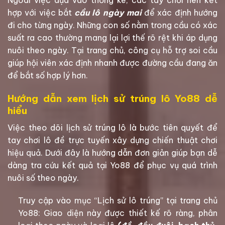
Ngoài việc dựa vào thống kê, các tay chơi nên kết
hợp với việc bắt
cầu lô ngày mai
để xác định hướng
đi cho từng ngày. Những con số nằm trong cầu có xác
suất ra cao thường mang lại lợi thế rõ rệt khi áp dụng
nuôi theo ngày. Tại trang chủ, công cụ hỗ trợ soi cầu
giúp hội viên xác định nhanh được đường cầu đang ăn
để bắt số hợp lý hơn.
Hướng dẫn xem lịch sử trúng lô Yo88 dễ
hiểu
Việc theo dõi lịch sử trúng lô là bước tiên quyết để
tay chơi lô đề trực tuyến xây dựng chiến thuật chơi
hiệu quả. Dưới đây là hướng dẫn đơn giản giúp bạn dễ
dàng tra cứu kết quả tại Yo88 để phục vụ quá trình
nuôi số theo ngày.
Truy cập vào mục “Lịch sử lô trúng” tại trang chủ
Yo88: Giao diện này được thiết kế rõ ràng, phân