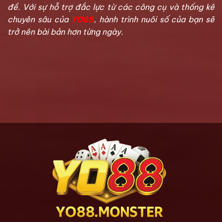
đề. Với sự hỗ trợ đắc lực từ các công cụ và thống kê
chuyên sâu của
YO88
, hành trình nuôi số của bạn sẽ
trở nên bài bản hơn từng ngày.