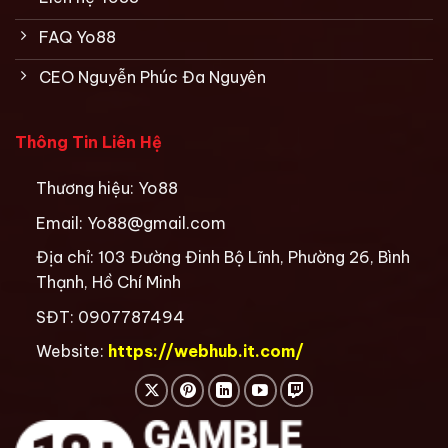
FAQ Yo88
CEO Nguyễn Phúc Đa Nguyên
Thông Tin Liên Hệ
Thương hiệu: Yo88
Email:
Yo88@gmail.com
Địa chỉ:
103 Đường Đinh Bộ Lĩnh, Phường 26, Bình
Thạnh, Hồ Chí Minh
SĐT:
0907787494
Website:
https://webhub.it.com/