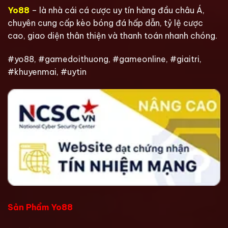
Yo88
–
là nhà cái cá cược uy tín hàng đầu châu Á,
chuyên cung cấp kèo bóng đá hấp dẫn, tỷ lệ cược
cao, giao diện thân thiện và thanh toán nhanh chóng.
#yo88, #gamedoithuong, #gameonline, #giaitri,
#khuyenmai, #uytin
Sản Phẩm Yo88