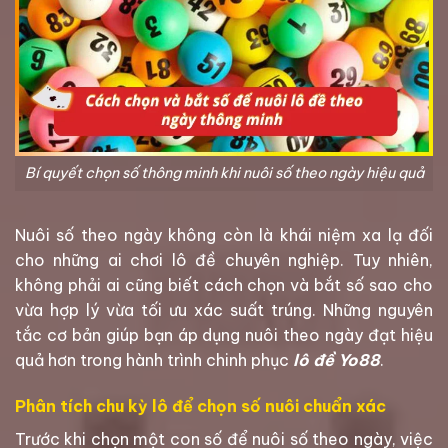
Bí quyết chọn số thông minh khi nuôi số theo ngày hiệu quả
Nuôi số theo ngày không còn là khái niệm xa lạ đối
cho những ai chơi lô đề chuyên nghiệp. Tuy nhiên,
không phải ai cũng biết cách chọn và bắt số sao cho
vừa hợp lý vừa tối ưu xác suất trúng. Những nguyên
tắc cơ bản giúp bạn áp dụng nuôi theo ngày đạt hiệu
quả hơn trong hành trình chinh phục
lô đề Yo88
.
Phân tích chu kỳ lô để chọn số nuôi chuẩn xác
Trước khi chọn một con số để nuôi số theo ngày, việc