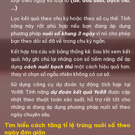
loại theo ngày và loại lô
(đề, đầu đuôi, bạch thủ,
…)
Lọc kết quả theo chu kỳ hoặc theo số cụ thể: Tính
năng này rất phù hợp nếu bạn đang áp dụng
phương pháp
nuôi số khung 3 ngày
vì nó cho phép
bạn theo dõi số đã về trong chu kỳ ngắn.
Kết hợp tra cứu với bảng thống kê: Sau khi xem kết
quả, hãy ghi chú lại những con số tiềm năng để áp
dụng
cách nuôi bạch thủ
một cách hiệu quả hơn,
thay vì chọn số ngẫu nhiên không có cơ sở.
Sử dụng công cụ dự đoán tự động tích hợp tại
Yo88: Tính năng
dự đoán kết quả Yo88
được cập
nhật theo thuật toán xác suất, hỗ trợ rất tốt cho
những ai đang áp dụng phương pháp nuôi số theo
ngày chuyên sâu.
Tìm hiểu cách tăng tỉ lệ trúng nuôi số theo
ngày đơn giản