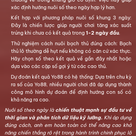
xác định hướng nuôi số theo ngày hợp lý hơn.
Kết hợp với phương pháp nuôi số khung 3 ngày:
Đây là chiến lược giúp người chơi tăng xác suất
trúng khi chưa có kết quả trong
1-2 ngày đầu
.
Thử nghiệm cách nuôi bạch thủ đúng cách: Bạch
thủ lô thường dễ hụt nếu không có căn cứ xác thực.
Hãy chọn số theo kết quả về gần đây nhất hoặc
dựa vào các cặp số gợi ý từ các cao thủ.
Dự đoán kết quả Yo88 có hệ thống: Dựa trên chu kỳ
ra số của Yo88, nhiều người chơi đã áp dụng thành
công mô hình dự đoán để định hướng con số có
khả năng ra cao.
Nuôi số theo ngày là
chiến thuật mạnh sự đầu tư về
thời gian và phân tích dữ liệu kỹ lưỡng.
Khi áp dụng
đúng cách, anh em hoàn toàn có thể nâng cao khả
năng chiến thắng rõ rệt trong hành trình chinh phục lô