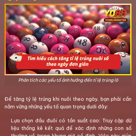
Phân tích các yếu tố ảnh hưởng đến tỉ lệ trúng lô
Để tăng tỷ lệ trúng khi nuôi theo ngày, bạn phải cần
nắm vững những yếu tố quan trọng dưới đây:
Lựa chọn đầu đuôi có tần suất cao: Truy cập dữ
liệu thống kê kết quả để xác định những con số
thường về trong khung giờ cố định. Việc này giúp